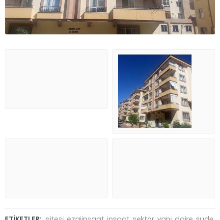
ETİKETLER:
sitesi
,
ezgiinsaat
,
insaat
,
sektör
,
yapı
,
daire
,
sude