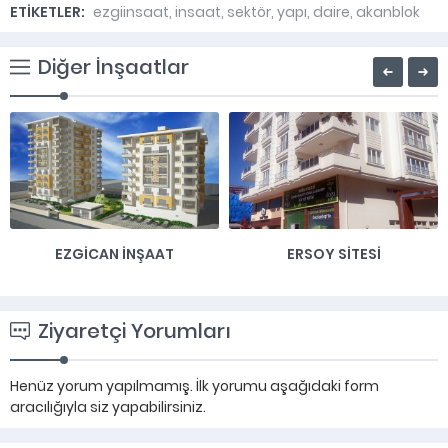
ETİKETLER:
ezgiinsaat
,
insaat
,
sektör
,
yapı
,
daire
,
akanblok
Diğer İnşaatlar
EZGICAN İNŞAAT
ERSOY SITESI
Ziyaretçi Yorumları
Henüz yorum yapılmamış. İlk yorumu aşağıdaki form
aracılığıyla siz yapabilirsiniz.