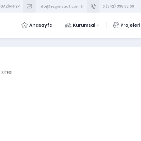
y/GAZİANTEP
info@ezgiinsaat.com.tr
0 (342) 335 55 00
Anasayfa
Kurumsal
Projeler
İ SİTESİ