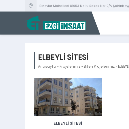
Binevler Mahallesi 81053 No'lu Sokak No: 2/A Şahinbe
ELBEYLİ SİTESİ
Anasayfa
»
Projelerimiz
»
Biten Projelerimiz
»
ELBEYL
ELBEYLI SITESI