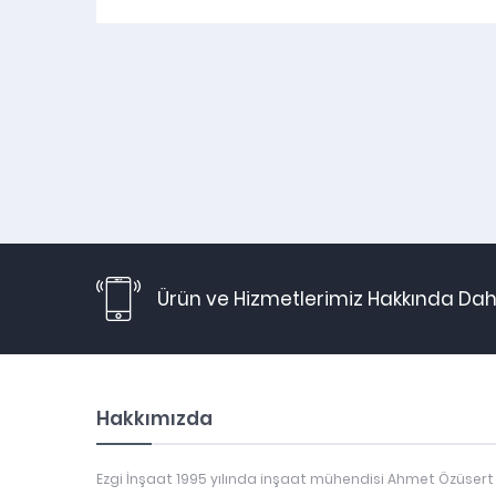
Ürün ve Hizmetlerimiz Hakkında Daha
Hakkımızda
Ezgi İnşaat 1995 yılında inşaat mühendisi Ahmet Özüsert